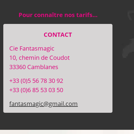
Pour connaître nos tarifs…
CONTACT
Cie Fantasmagic
10, chemin de Coudot
33360 Camblanes
+33 (0)5 56 78 30 92
+33 (0)6 85 53 03 50
fantasmagic@gmail.com