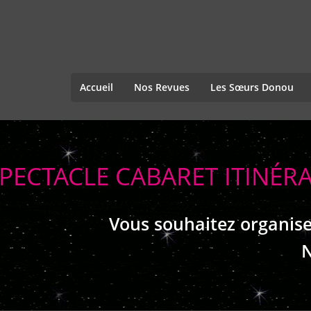
Accueil
Nos Revues
Les Sœurs Donou
PECTACLE CABARET ITINÉR
Vous souhaitez organise
N