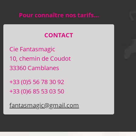
Pour connaître nos tarifs…
CONTACT
Cie Fantasmagic
10, chemin de Coudot
33360 Camblanes
+33 (0)5 56 78 30 92
+33 (0)6 85 53 03 50
fantasmagic@gmail.com