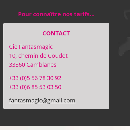
Pour connaître nos tarifs…
CONTACT
Cie Fantasmagic
10, chemin de Coudot
33360 Camblanes
+33 (0)5 56 78 30 92
+33 (0)6 85 53 03 50
fantasmagic@gmail.com