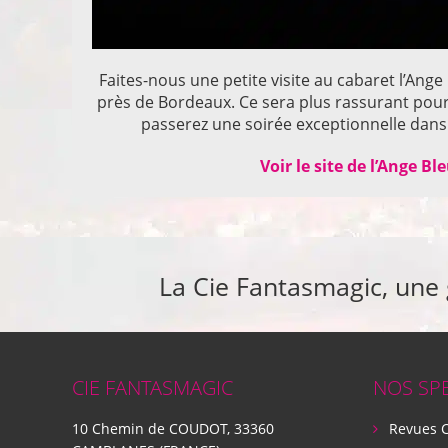
Faites-nous une petite visite au cabaret l’Ange
près de Bordeaux. Ce sera plus rassurant pou
passerez une soirée exceptionnelle dans 
Voir le site de l’Ange Bl
La Cie Fantasmagic, une
CIE FANTASMAGIC
NOS SP
10 Chemin de COUDOT, 33360
Revues 