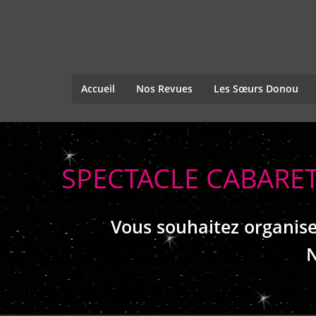
Accueil
Nos Revues
Les Sœurs Donou
SPECTACLE CABARET
Vous souhaitez organise
N