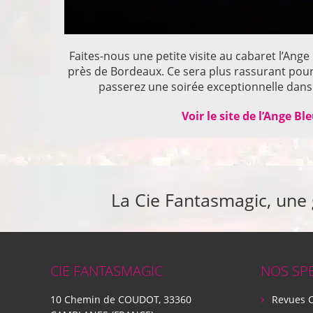
Faites-nous une petite visite au cabaret l’Ange
près de Bordeaux. Ce sera plus rassurant pou
passerez une soirée exceptionnelle dans 
Voir le site de l’Ange Bl
La Cie Fantasmagic, une
CIE FANTASMAGIC
NOS SP
10 Chemin de COUDOT, 33360
Revues 