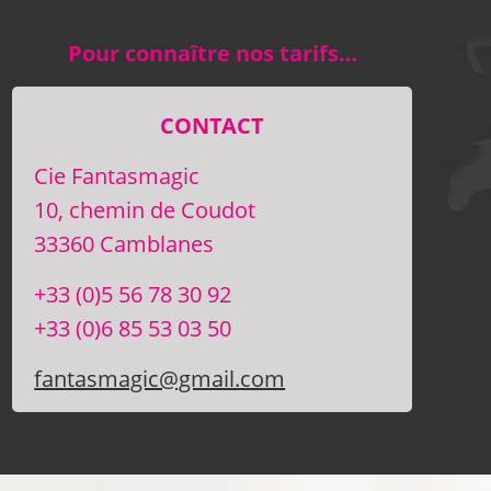
Pour connaître nos tarifs…
CONTACT
Cie Fantasmagic
10, chemin de Coudot
33360 Camblanes
+33 (0)5 56 78 30 92
+33 (0)6 85 53 03 50
fantasmagic@gmail.com