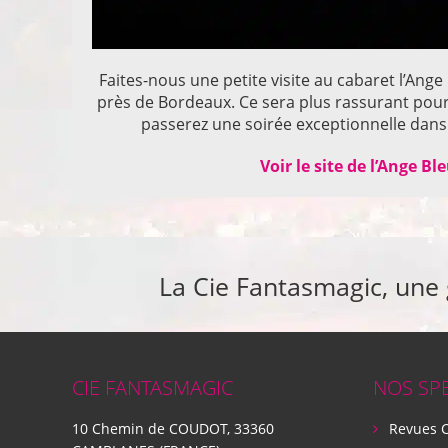
Faites-nous une petite visite au cabaret l’Ange
près de Bordeaux. Ce sera plus rassurant pou
passerez une soirée exceptionnelle dans 
Voir le site de l’Ange Bl
La Cie Fantasmagic, une
CIE FANTASMAGIC
NOS SP
10 Chemin de COUDOT, 33360
Revues 