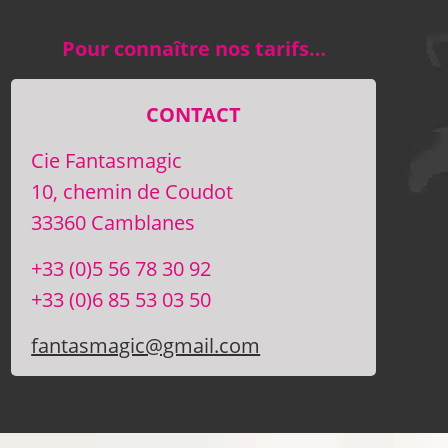
Pour connaître nos tarifs…
CONTACT
Cie Fantasmagic
10, chemin de Coudot
33360 Camblanes
+33 (0)5 56 78 30 92
+33 (0)6 85 53 03 50
fantasmagic@gmail.com