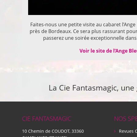
Faites-nous une petite visite au cabaret l’Ange
près de Bordeaux. Ce sera plus rassurant pou
passerez une soirée exceptionnelle dans 
Voir le site de l’Ange Bl
La Cie Fantasmagic, une
CIE FANTASMAGIC
NOS SP
10 Chemin de COUDOT, 33360
Revues 