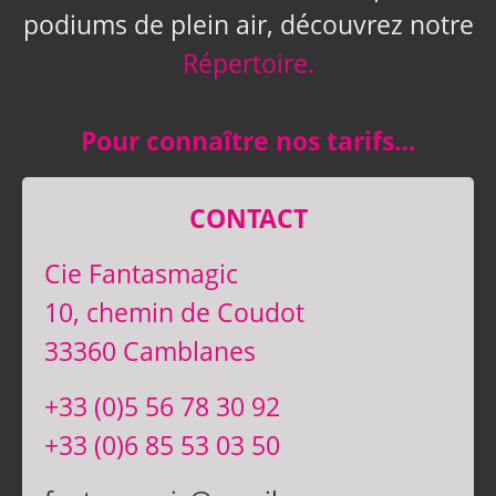
podiums de plein air, découvrez notre
Répertoire.
Pour connaître nos tarifs…
CONTACT
Cie Fantasmagic
10, chemin de Coudot
33360 Camblanes
+33 (0)5 56 78 30 92
+33 (0)6 85 53 03 50