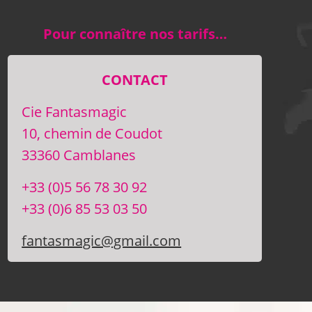
Pour connaître nos tarifs…
CONTACT
Cie Fantasmagic
10, chemin de Coudot
33360 Camblanes
+33 (0)5 56 78 30 92
+33 (0)6 85 53 03 50
fantasmagic@gmail.com