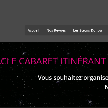
Accueil
Nos Revues
Les Sœurs Donou
CLE CABARET ITINÉRANT
Vous souhaitez organise
N