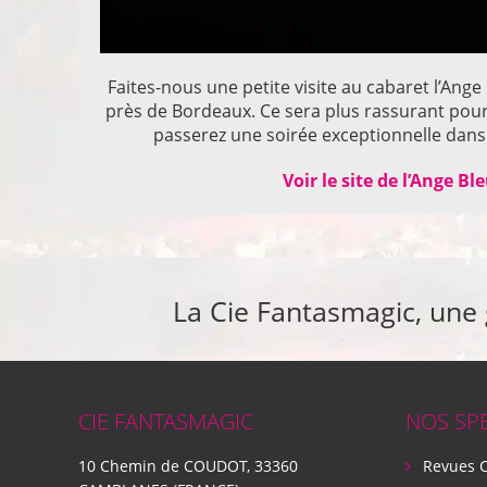
Faites-nous une petite visite au cabaret l’Ange
près de Bordeaux. Ce sera plus rassurant pou
passerez une soirée exceptionnelle dans 
Voir le site de l’Ange Bl
La Cie Fantasmagic, une
CIE FANTASMAGIC
NOS SP
10 Chemin de COUDOT, 33360
Revues 