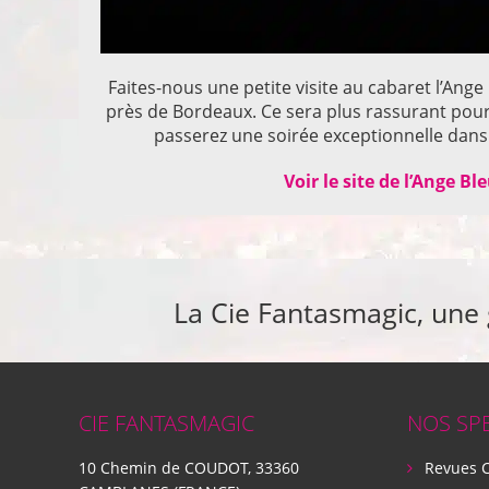
Faites-nous une petite visite au cabaret l’Ange
près de Bordeaux. Ce sera plus rassurant pou
passerez une soirée exceptionnelle dans 
Voir le site de l’Ange Bl
La Cie Fantasmagic, une
CIE FANTASMAGIC
NOS SP
10 Chemin de COUDOT, 33360
Revues 