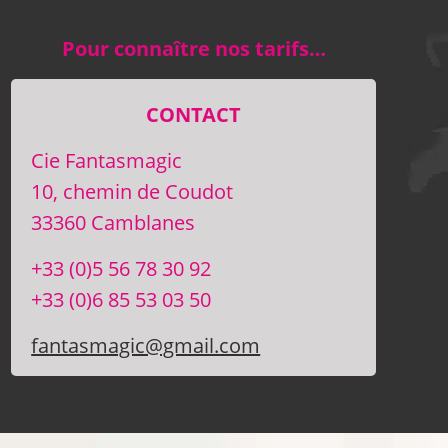
Pour connaître nos tarifs…
CONTACT
Cie Fantasmagic
10, chemin de Coudot
33360 Camblanes
+33 (0)5 56 78 30 92
+33 (0)6 85 53 03 50
fantasmagic@gmail.com