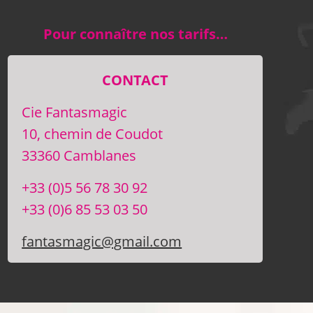
Pour connaître nos tarifs…
CONTACT
Cie Fantasmagic
10, chemin de Coudot
33360 Camblanes
+33 (0)5 56 78 30 92
+33 (0)6 85 53 03 50
fantasmagic@gmail.com