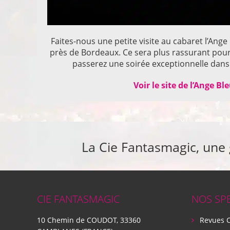
Faites-nous une petite visite au cabaret l’Ange
près de Bordeaux. Ce sera plus rassurant pou
passerez une soirée exceptionnelle dans 
Voir le site de l’Ange Bl
La Cie Fantasmagic, une
CIE FANTASMAGIC
NOS SP
10 Chemin de COUDOT, 33360
Revues 