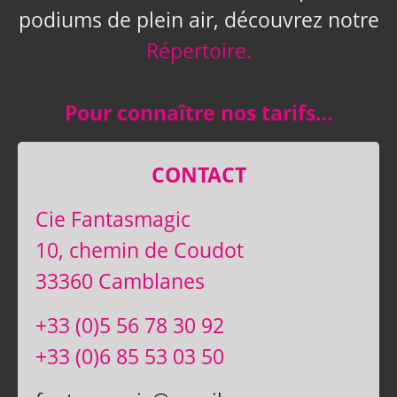
podiums de plein air, découvrez notre
Répertoire.
Pour connaître nos tarifs…
CONTACT
Cie Fantasmagic
10, chemin de Coudot
33360 Camblanes
+33 (0)5 56 78 30 92
+33 (0)6 85 53 03 50