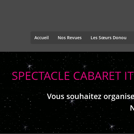
Accueil
Nos Revues
Les Sœurs Donou
SPECTACLE CABARET I
Vous souhaitez organise
N