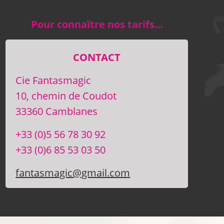
Pour connaître nos tarifs…
CONTACT
Cie Fantasmagic
10, chemin de Coudot
33360 Camblanes
+33 (0)5 56 78 30 92
+33 (0)6 85 53 03 50
fantasmagic@gmail.com