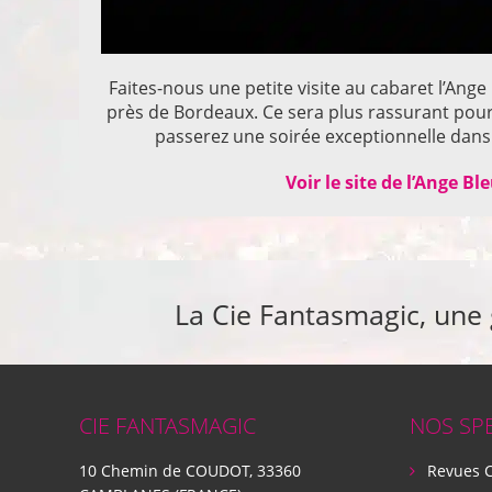
Faites-nous une petite visite au cabaret l’Ange
près de Bordeaux. Ce sera plus rassurant pou
passerez une soirée exceptionnelle dans 
Voir le site de l’Ange Bl
La Cie Fantasmagic, une
CIE FANTASMAGIC
NOS SP
10 Chemin de COUDOT, 33360
Revues 