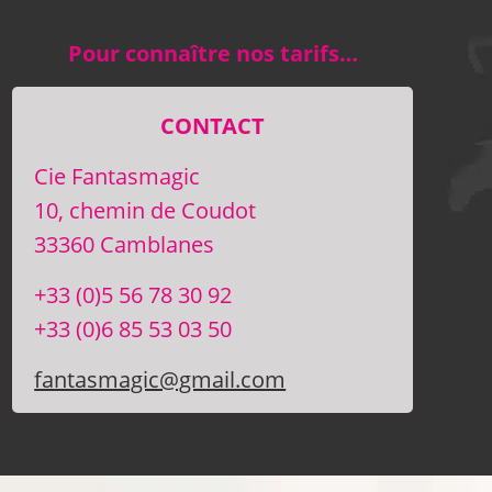
Pour connaître nos tarifs…
CONTACT
Cie Fantasmagic
10, chemin de Coudot
33360 Camblanes
+33 (0)5 56 78 30 92
+33 (0)6 85 53 03 50
fantasmagic@gmail.com