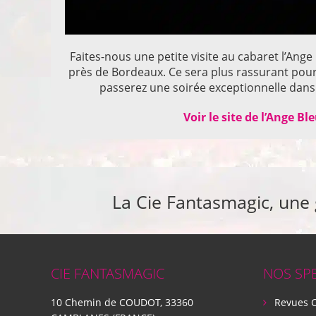
Faites-nous une petite visite au cabaret l’Ange
près de Bordeaux. Ce sera plus rassurant pou
passerez une soirée exceptionnelle dans 
Voir le site de l’Ange Bl
La Cie Fantasmagic, une
CIE FANTASMAGIC
NOS SP
10 Chemin de COUDOT, 33360
Revues 