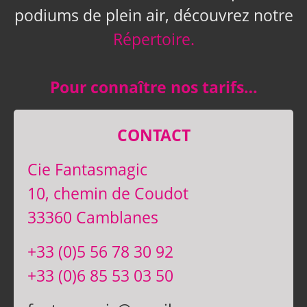
podiums de plein air, découvrez notre
Répertoire.
Pour connaître nos tarifs…
CONTACT
Cie Fantasmagic
10, chemin de Coudot
33360 Camblanes
+33 (0)5 56 78 30 92
+33 (0)6 85 53 03 50