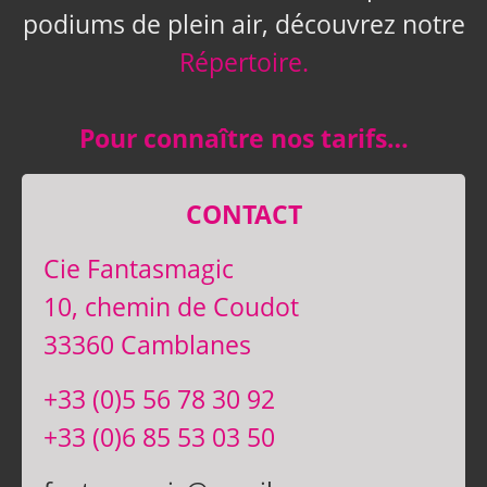
podiums de plein air, découvrez notre
Répertoire.
Pour connaître nos tarifs…
CONTACT
Cie Fantasmagic
10, chemin de Coudot
33360 Camblanes
+33 (0)5 56 78 30 92
+33 (0)6 85 53 03 50