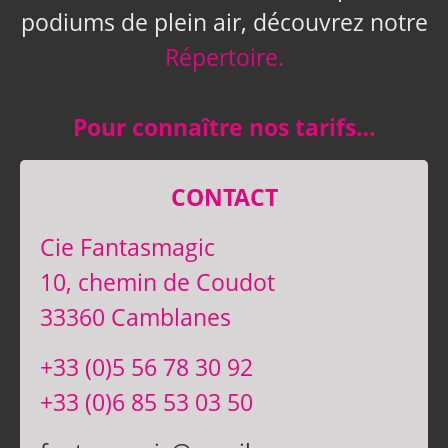
podiums de plein air, découvrez notre
Répertoire.
Pour connaître nos tarifs…
CONTACT
Cie Fantasmagic
10, chemin de Coudot
33360 Camblanes
+33 (0)5 56 78 30 92
+33 (0)6 85 53 03 50