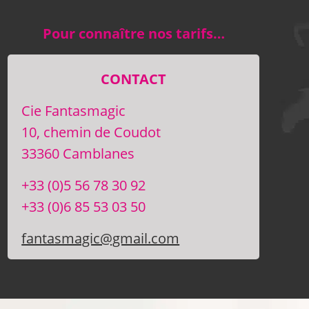
Pour connaître nos tarifs…
CONTACT
Cie Fantasmagic
10, chemin de Coudot
33360 Camblanes
+33 (0)5 56 78 30 92
+33 (0)6 85 53 03 50
fantasmagic@gmail.com