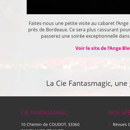
Faites-nous une petite visite au cabaret l’Ange
près de Bordeaux. Ce sera plus rassurant pou
passerez une soirée exceptionnelle dans 
Voir le site de l’Ange Bl
La Cie Fantasmagic, une
CIE FANTASMAGIC
NOS SP
10 Chemin de COUDOT, 33360
Revues 