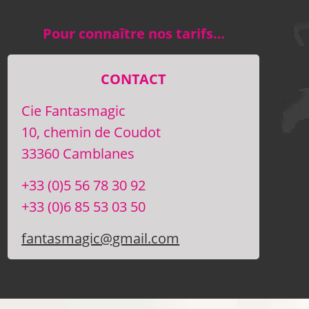
Pour connaître nos tarifs…
CONTACT
Cie Fantasmagic
10, chemin de Coudot
33360 Camblanes
+33 (0)5 56 78 30 92
+33 (0)6 85 53 03 50
fantasmagic@gmail.com