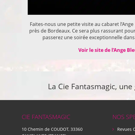
Faites-nous une petite visite au cabaret l’Ange
près de Bordeaux. Ce sera plus rassurant pou
passerez une soirée exceptionnelle dans 
Voir le site de l’Ange Bl
La Cie Fantasmagic, une
CIE FANTASMAGIC
NOS SP
10 Chemin de COUDOT, 33360
Revues 