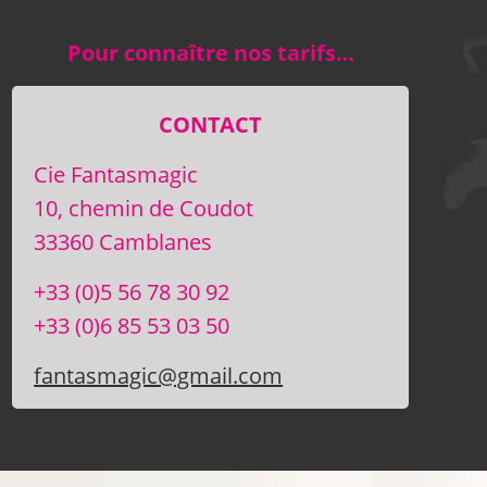
Pour connaître nos tarifs…
CONTACT
Cie Fantasmagic
10, chemin de Coudot
33360 Camblanes
+33 (0)5 56 78 30 92
+33 (0)6 85 53 03 50
fantasmagic@gmail.com