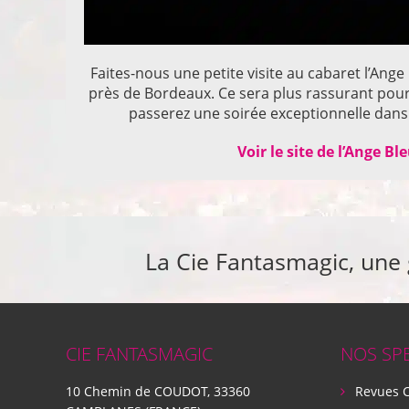
Faites-nous une petite visite au cabaret l’Ange
près de Bordeaux. Ce sera plus rassurant pou
passerez une soirée exceptionnelle dans 
Voir le site de l’Ange Bl
La Cie Fantasmagic, une
CIE FANTASMAGIC
NOS SP
10 Chemin de COUDOT, 33360
Revues 